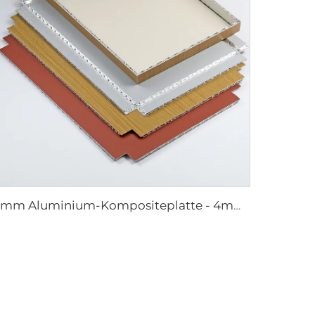
4mm Aluminium-Kompositeplatte - 4mm 1220mm x 2440mm (122cm x 244cm)