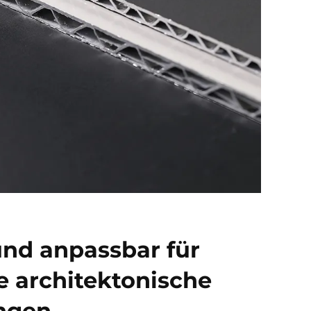
 und anpassbar für
le architektonische
ngen.