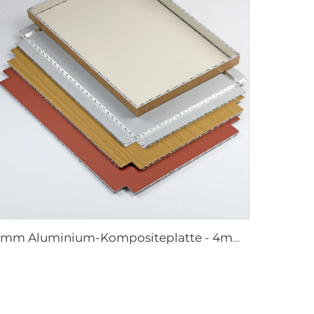
4mm Aluminium-Kompositeplatte - 4mm 1220mm x 2440mm (122cm x 244cm)