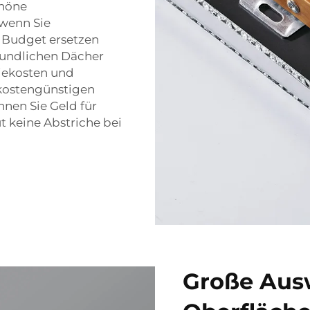
chöne
wenn Sie
 Budget ersetzen
eundlichen Dächer
iekosten und
kostengünstigen
nen Sie Geld für
 keine Abstriche bei
Große Aus