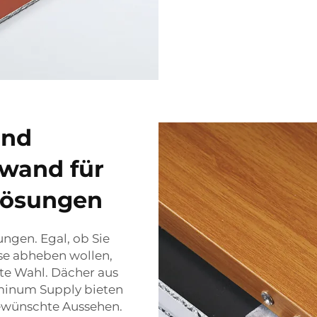
und
wand für
hlösungen
ngen. Egal, ob Sie
se abheben wollen,
te Wahl. Dächer aus
minum Supply bieten
gewünschte Aussehen.