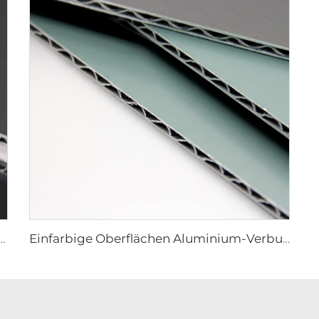
n Aluminium-Verbundplatte – 0,4 cm x 122 cm x 244 cm
Einfarbige Oberflächen Aluminium-Verbundplatte – 4mm x 1220mm x 2440mm